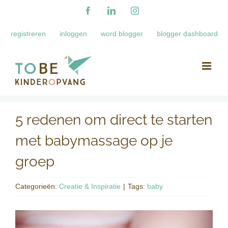
Ga
Facebook
LinkedIn
Instagram
naar
registreren
inloggen
word blogger
blogger dashboard
inhoud
5 redenen om direct te starten
met babymassage op je
groep
Categorieën:
Creatie & Inspiratie
|
Tags:
baby