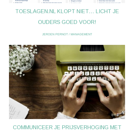
TOESLAGEN.NL KLOPT NIET… LICHT JE
OUDERS GOED VOOR!
JEROEN PERNOT
/
MANAGEMENT
COMMUNICEER JE PRIJSVERHOGING MET