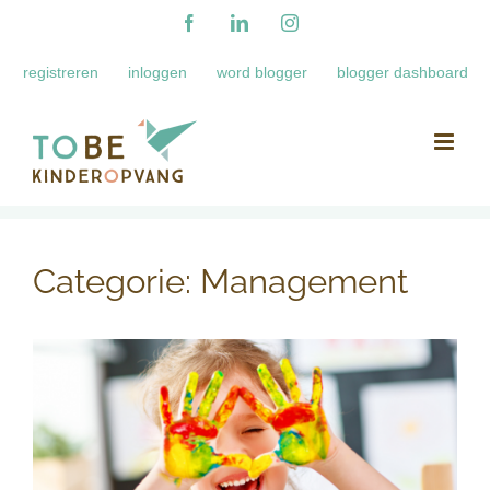
Ga
Facebook
LinkedIn
Instagram
naar
registreren
inloggen
word blogger
blogger dashboard
inhoud
Categorie:
Management