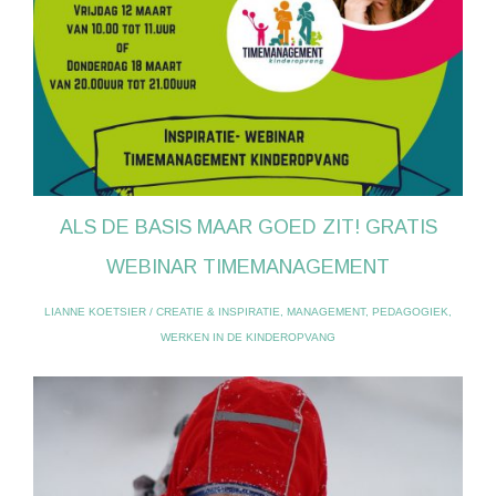
ALS DE BASIS MAAR GOED ZIT! GRATIS
WEBINAR TIMEMANAGEMENT
LIANNE KOETSIER
/
CREATIE & INSPIRATIE
,
MANAGEMENT
,
PEDAGOGIEK
,
WERKEN IN DE KINDEROPVANG