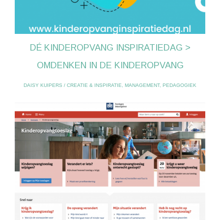
DÉ KINDEROPVANG INSPIRATIEDAG >
OMDENKEN IN DE KINDEROPVANG
DAISY KUIPERS
/
CREATIE & INSPIRATIE
,
MANAGEMENT
,
PEDAGOGIEK