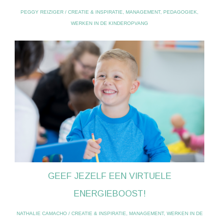
PEGGY REIZIGER
/
CREATIE & INSPIRATIE
,
MANAGEMENT
,
PEDAGOGIEK
,
WERKEN IN DE KINDEROPVANG
GEEF JEZELF EEN VIRTUELE
ENERGIEBOOST!
NATHALIE CAMACHO
/
CREATIE & INSPIRATIE
,
MANAGEMENT
,
WERKEN IN DE