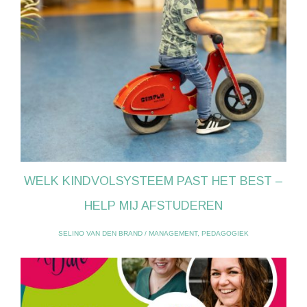
WELK KINDVOLSYSTEEM PAST HET BEST –
HELP MIJ AFSTUDEREN
SELINO VAN DEN BRAND
/
MANAGEMENT
,
PEDAGOGIEK