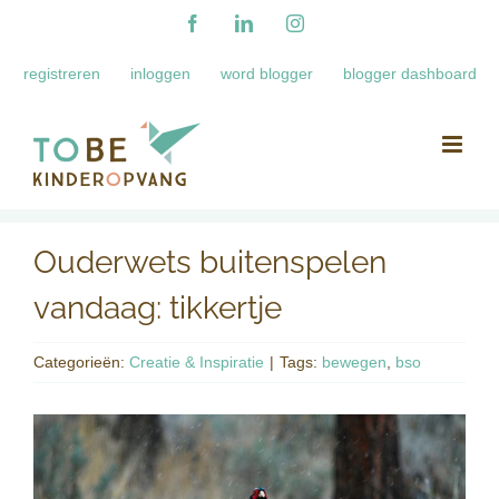
Ga
Facebook
LinkedIn
Instagram
naar
registreren
inloggen
word blogger
blogger dashboard
inhoud
Ouderwets buitenspelen
vandaag: tikkertje
Categorieën:
Creatie & Inspiratie
|
Tags:
bewegen
,
bso