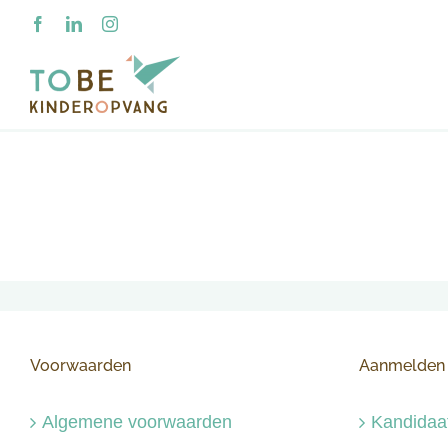
Ga
Facebook
LinkedIn
Instagram
naar
inhoud
Voorwaarden
Aanmelden
Algemene voorwaarden
Kandidaa