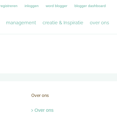
registreren
inloggen
word blogger
blogger dashboard
management
creatie & Inspiratie
over ons
Over ons
Over ons