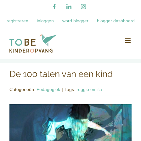
Ga
Facebook
LinkedIn
Instagram
naar
registreren
inloggen
word blogger
blogger dashboard
inhoud
De 100 talen van een kind
Categorieën:
Pedagogiek
|
Tags:
reggio emilia