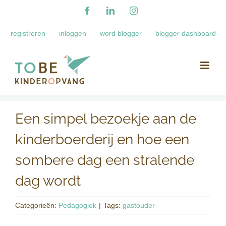
Ga
Facebook
LinkedIn
Instagram
naar
registreren
inloggen
word blogger
blogger dashboard
inhoud
Een simpel bezoekje aan de
kinderboerderij en hoe een
sombere dag een stralende
dag wordt
Categorieën:
Pedagogiek
|
Tags:
gastouder