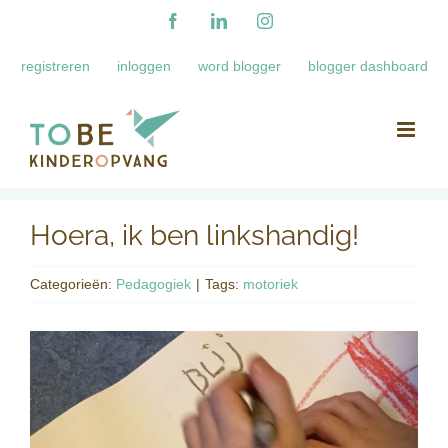
Ga
Facebook
LinkedIn
Instagram
naar
registreren
inloggen
word blogger
blogger dashboard
inhoud
Hoera, ik ben linkshandig!
Categorieën:
Pedagogiek
|
Tags:
motoriek