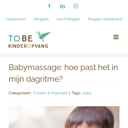
Ga
Facebook
LinkedIn
Instagram
naar
registreren
inloggen
word blogger
blogger dashboard
inhoud
Babymassage: hoe past het in
mijn dagritme?
Categorieën:
Creatie & Inspiratie
|
Tags:
baby