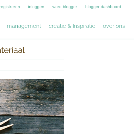
registreren
inloggen
word blogger
blogger dashboard
management
creatie & Inspiratie
over ons
teriaal