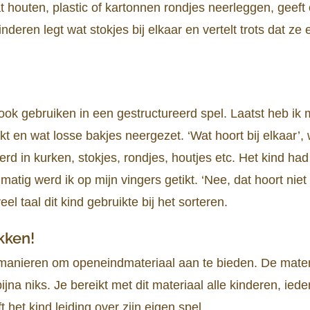
at houten, plastic of kartonnen rondjes neerleggen, geeft
inderen legt wat stokjes bij elkaar en vertelt trots dat 
ook gebruiken in een gestructureerd spel. Laatst heb ik
t en wat losse bakjes neergezet. ‘Wat hoort bij elkaar’
d in kurken, stokjes, rondjes, houtjes etc. Het kind had 
matig werd ik op mijn vingers getikt. ‘Nee, dat hoort nie
el taal dit kind gebruikte bij het sorteren.
kken!
e manieren om openeindmateriaal aan te bieden. De mater
jna niks. Je bereikt met dit materiaal alle kinderen, iede
t het kind leiding over zijn eigen spel.