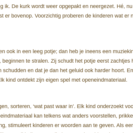
eg ik. De kurk wordt weer opgepakt en neergezet. Hé, nu b
past er bovenop. Voorzichtig proberen de kinderen wat e
en ook in een leeg potje; dan heb je ineens een muziek
t, beginnen te stralen. Zij schudt het potje eerst zachtje
n schudden en dat je dan het geluid ook harder hoort. E
Elk kind ontdekt zijn eigen spel met openeindmateriaal.
gen, sorteren, ‘wat past waar in’. Elk kind onderzoekt vo
neindmateriaal kan telkens wat anders voorstellen, prikke
ing, stimuleert kinderen er woorden aan te geven. Als een