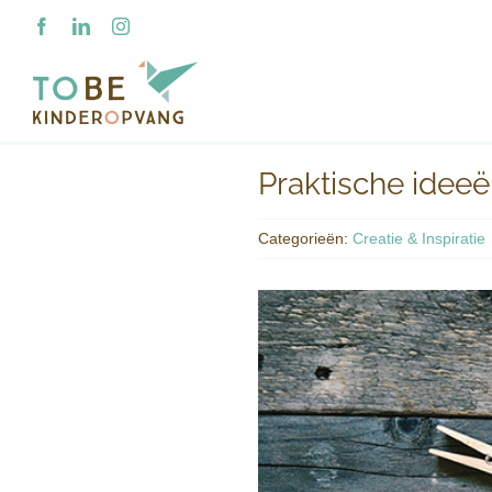
Ga
Facebook
LinkedIn
Instagram
naar
inhoud
Praktische idee
Categorieën:
Creatie & Inspiratie