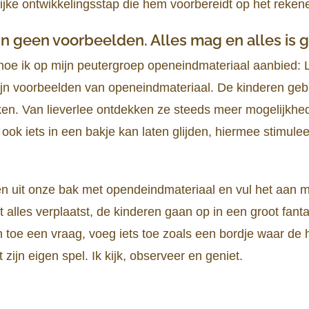
ijke ontwikkelingsstap die hem voorbereidt op het reken
zijn geen voorbeelden. Alles mag en alles is
hoe ik op mijn peutergroep openeindmateriaal aanbied: 
zijn voorbeelden van openeindmateriaal. De kinderen geb
jken. Van lieverlee ontdekken ze steeds meer mogelijkhe
e ook iets in een bakje kan laten glijden, hiermee stimuleer
en uit onze bak met opendeindmateriaal en vul het aan m
dt alles verplaatst, de kinderen gaan op in een groot fan
f en toe een vraag, voeg iets toe zoals een bordje waar d
zijn eigen spel. Ik kijk, observeer en geniet.