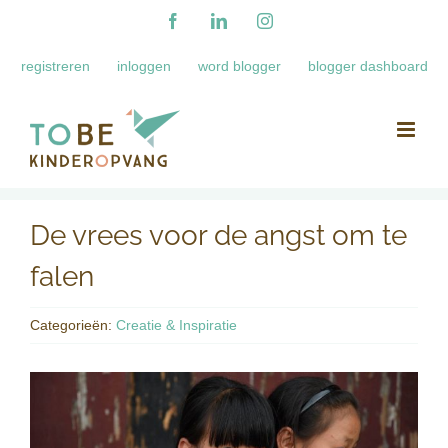
Ga
Facebook
LinkedIn
Instagram
naar
registreren
inloggen
word blogger
blogger dashboard
inhoud
De vrees voor de angst om te
falen
Categorieën:
Creatie & Inspiratie