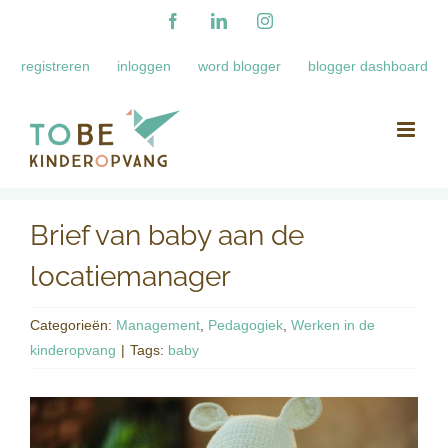
Ga
Facebook
LinkedIn
Instagram
naar
registreren
inloggen
word blogger
blogger dashboard
inhoud
Brief van baby aan de
locatiemanager
Categorieën:
Management
,
Pedagogiek
,
Werken in de
kinderopvang
|
Tags:
baby