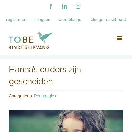
Ga
Facebook
LinkedIn
Instagram
naar
registreren
inloggen
word blogger
blogger dashboard
inhoud
Hanna’s ouders zijn
gescheiden
Categorieën:
Pedagogiek