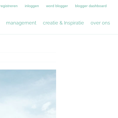
registreren
inloggen
word blogger
blogger dashboard
management
creatie & Inspiratie
over ons