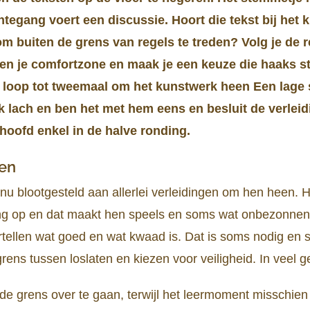
htegang voert een discussie. Hoort die tekst bij het 
om buiten de grens van regels te treden? Volg je de r
iten je comfortzone en maak je een keuze die haaks st
 Ik loop tot tweemaal om het kunstwerk heen Een lage 
Ik lach en ben het met hem eens en besluit de verlei
 hoofd enkel in de halve ronding.
en
u blootgesteld aan allerlei verleidingen om hen heen. H
zing op en dat maakt hen speels en soms wat onbezonne
rtellen wat goed en wat kwaad is. Dat is soms nodig en 
 grens tussen loslaten en kiezen voor veiligheid. In veel g
de grens over te gaan, terwijl het leermoment misschien 