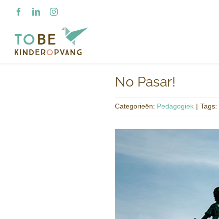
Ga
Facebook
LinkedIn
Instagram
naar
inhoud
No Pasar!
Categorieën:
Pedagogiek
|
Tags