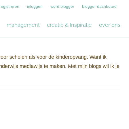
registreren
inloggen
word blogger
blogger dashboard
management
creatie & Inspiratie
over ons
voor scholen als voor de kinderopvang. Want ik
nderwijs mediawijs te maken. Met mijn blogs wil ik je