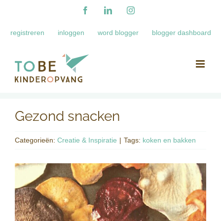
Ga
Facebook
LinkedIn
Instagram
naar
registreren
inloggen
word blogger
blogger dashboard
inhoud
Gezond snacken
Categorieën:
Creatie & Inspiratie
|
Tags:
koken en bakken