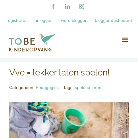
Ga
Facebook
LinkedIn
Instagram
naar
registreren
inloggen
word blogger
blogger dashboard
inhoud
Vve = lekker laten spelen!
Categorieën:
Pedagogiek
|
Tags:
spelend leren