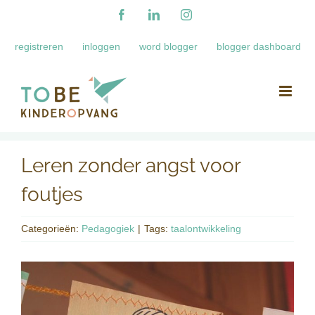
Ga
Facebook
LinkedIn
Instagram
naar
registreren
inloggen
word blogger
blogger dashboard
inhoud
Leren zonder angst voor
foutjes
Categorieën:
Pedagogiek
|
Tags:
taalontwikkeling