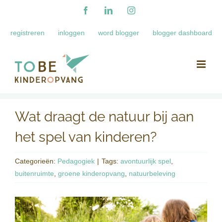
Ga
Facebook
LinkedIn
Instagram
naar
registreren
inloggen
word blogger
blogger dashboard
inhoud
Wat draagt de natuur bij aan
het spel van kinderen?
Categorieën:
Pedagogiek
|
Tags:
avontuurlijk spel
,
buitenruimte
,
groene kinderopvang
,
natuurbeleving