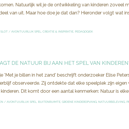
men. Natuurlijk wil je de ontwikkeling van kinderen zoveel 
eel van uit. Maar hoe doe je dat dan? Hieronder volgt wat in
 SLOT
/
AVONTUURLIJK SPEL
,
CREATIE & INSPIRATIE
,
PEDAGOGIEK
AGT DE NATUUR BIJ AAN HET SPEL VAN KINDEREN
je 'Met je billen in het zand' beschrijft onderzoeker Elise Pete
rblijf observeerde. Zij ontdekte dat elke speelplek zijn eigen
kinderen. Dit komt door een aantal kenmerken: Natuur is elke
EN
/
AVONTUURLIJK SPEL
,
BUITENRUIMTE
,
GROENE KINDEROPVANG
,
NATUURBELEVING
,
P