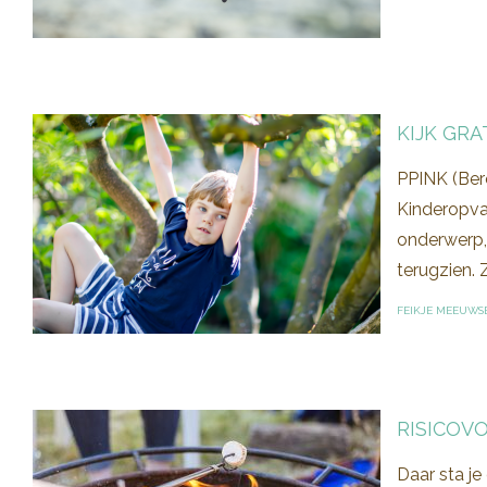
KIJK GRA
PPINK (Ber
Kinderopva
onderwerp,
terugzien. 
FEIKJE MEEUWS
RISICOVO
Daar sta je