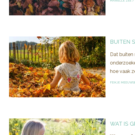
MARIELLE ZEE
/
BUITEN 
Dat buiten 
onderzoeke
hoe vaak z
FEIKJE MEEUWS
WAT IS 