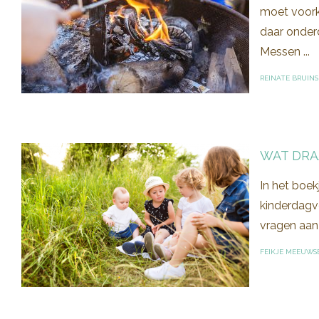
moet voorko
daar onderd
Messen ...
REINATE BRUINS
WAT DRA
In het boek
kinderdagve
vragen aan 
FEIKJE MEEUWS