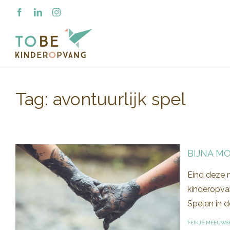
Ga
Facebook
LinkedIn
Instagram
naar
inhoud
Tag:
avontuurlijk spel
BIJNA M
Eind deze m
kinderopvan
Spelen in 
FEIKJE MEEUWS