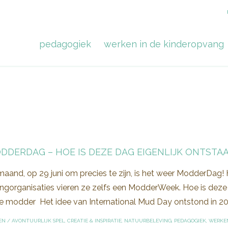
pedagogiek
werken in de kinderopvang
ODDERDAG – HOE IS DEZE DAG EIGENLIJK ONTSTA
aand, op 29 juni om precies te zijn, is het weer ModderDag! H
gorganisaties vieren ze zelfs een ModderWeek. Hoe is deze in
de modder Het idee van International Mud Day ontstond in 200
EN
/
AVONTUURLIJK SPEL
,
CREATIE & INSPIRATIE
,
NATUURBELEVING
,
PEDAGOGIEK
,
WERKEN