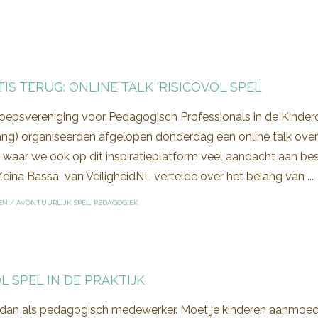
TIS TERUG: ONLINE TALK ‘RISICOVOL SPEL’
oepsvereniging voor Pedagogisch Professionals in de Kinder
ng) organiseerden afgelopen donderdag een online talk over r
 waar we ook op dit inspiratieplatform veel aandacht aan bes
Zeina Bassa van VeiligheidNL vertelde over het belang van ...
EN
/
AVONTUURLIJK SPEL
,
PEDAGOGIEK
L SPEL IN DE PRAKTIJK
 dan als pedagogisch medewerker. Moet je kinderen aanmoedigen t