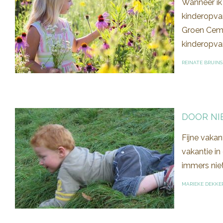
Wanneer ik 
kinderopvan
Groen Ceme
kinderopvan
REINATE BRUINS
DOOR NI
Fijne vakan
vakantie in
immers niet
MARIEKE DEKKE