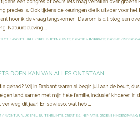
tijdens een congres of beurs iets mag vertellen over groene 
g precies is. Ook tijdens de keuringen die ik uitvoer voor h
nt hoor ik de vraag langskomen. Daarom is dit blog een ove
g. Natuurbeleving ...
 SLOT
/
AVONTUURLIJK SPEL
,
BUITENRUIMTE
,
CREATIE & INSPIRATIE
,
GROENE KINDEROPV
ETS DOEN KAN VAN ALLES ONTSTAAN
tie gehad? Wij in Brabant waren al begin juli aan de beurt, dus 
 eigen land samen met mijn hele familie, inclusief kinderen in 
 ver weg dit jaar! En sowieso, wat heb ...
R
/
AVONTUURLIJK SPEL
,
BUITENRUIMTE
,
CREATIE & INSPIRATIE
,
GROENE KINDEROPVANG
,