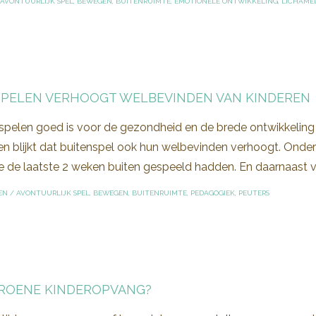
AVONTUURLIJK SPEL
,
BEWEGEN
,
BUITENRUIMTE
,
EMOTIONELE ONTWIKKELING
,
LICHAME
SPELEN VERHOOGT WELBEVINDEN VAN KINDEREN
spelen goed is voor de gezondheid en de brede ontwikkeling v
n blijkt dat buitenspel ook hun welbevinden verhoogt. Onderz
e de laatste 2 weken buiten gespeeld hadden. En daarnaast vr
EN
/
AVONTUURLIJK SPEL
,
BEWEGEN
,
BUITENRUIMTE
,
PEDAGOGIEK
,
PEUTERS
GROENE KINDEROPVANG?