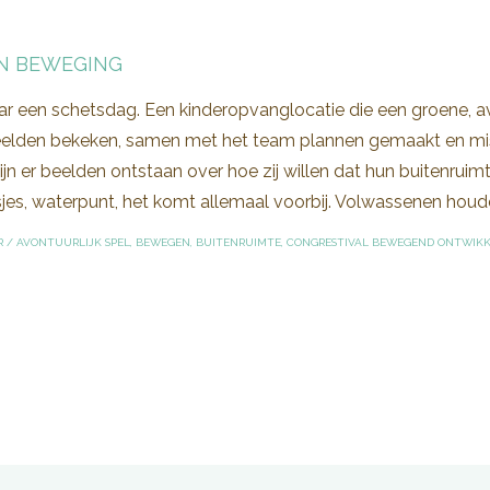
IN BEWEGING
r een schetsdag. Een kinderopvanglocatie die een groene, av
beelden bekeken, samen met het team plannen gemaakt en mis
jn er beelden ontstaan over hoe zij willen dat hun buitenruimt
es, waterpunt, het komt allemaal voorbij. Volwassenen houden
R
/
AVONTUURLIJK SPEL
,
BEWEGEN
,
BUITENRUIMTE
,
CONGRESTIVAL BEWEGEND ONTWIK