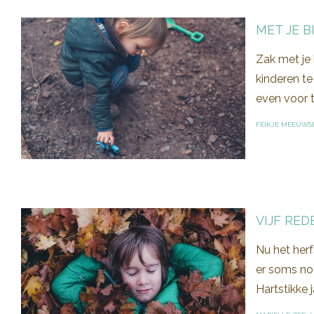
MET JE B
Zak met je 
kinderen te
even voor t
FEIKJE MEEUWS
VIJF RE
Nu het herf
er soms nog
Hartstikke 