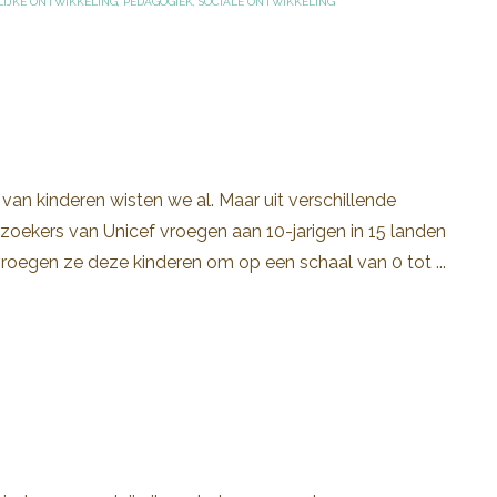
LIJKE ONTWIKKELING
,
PEDAGOGIEK
,
SOCIALE ONTWIKKELING
an kinderen wisten we al. Maar uit verschillende
oekers van Unicef vroegen aan 10-jarigen in 15 landen
oegen ze deze kinderen om op een schaal van 0 tot ...