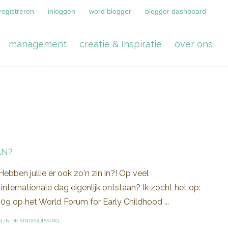
registreren
inloggen
word blogger
blogger dashboard
management
creatie & Inspiratie
over ons
AN?
ebben jullie er ook zo'n zin in?! Op veel
ternationale dag eigenlijk ontstaan? Ik zocht het op:
9 op het World Forum for Early Childhood ...
 IN DE KINDEROPVANG