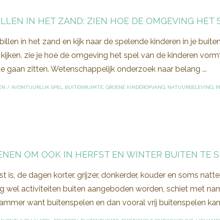
ILLEN IN HET ZAND: ZIEN HOE DE OMGEVING HET
billen in het zand en kijk naar de spelende kinderen in je buit
 kijken, zie je hoe de omgeving het spel van de kinderen vormt.
e gaan zitten. Wetenschappelijk onderzoek naar belang ...
EN
/
AVONTUURLIJK SPEL
,
BUITENRUIMTE
,
GROENE KINDEROPVANG
,
NATUURBELEVING
,
P
DENEN OM OOK IN HERFST EN WINTER BUITEN TE 
st is, de dagen korter, grijzer, donkerder, kouder en soms na
 wel activiteiten buiten aangeboden worden, schiet met name h
jammer want buitenspelen en dan vooral vrij buitenspelen kan 