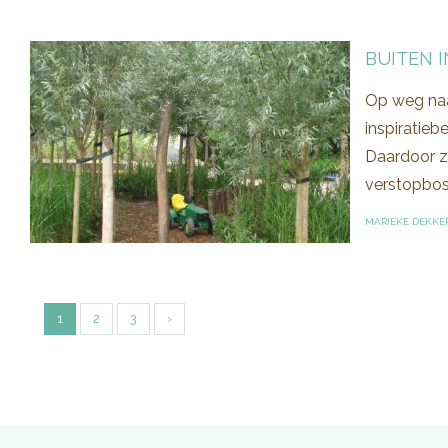
BUITEN 
Op weg naa
inspiratie
Daardoor zi
verstopbosj
MARIEKE DEKKE
1
2
3
›