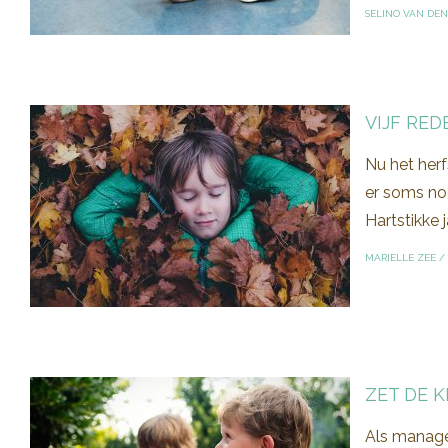
SELINO VAN DE
VIJF RE
Nu het herf
er soms nog
Hartstikke 
MARIELLE ZEE
/
ZET DE 
Als manager