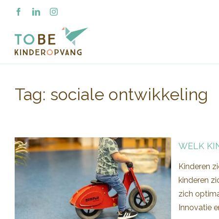
Ga
Facebook
LinkedIn
Instagram
naar
inhoud
Tag:
sociale ontwikkeling
WELK KI
Kinderen zi
kinderen z
zich optima
Innovatie e