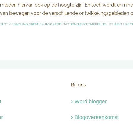
amleden hiervan ook op de hoogte zijn. En toch wordt er min
van bewegen voor de verschillende ontwikkelingsgebieden ontbr
 SLOT
/
COACHING
,
CREATIE & INSPIRATIE
,
EMOTIONELE ONTWIKKELING
,
LICHAMELIJKE 
Bij ons
t
Word blogger
r
Blogovereenkomst