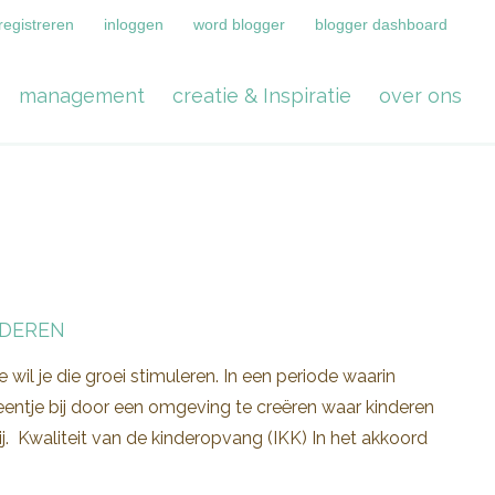
registreren
inloggen
word blogger
blogger dashboard
management
creatie & Inspiratie
over ons
UDEREN
wil je die groei stimuleren. In een periode waarin
entje bij door een omgeving te creëren waar kinderen
. Kwaliteit van de kinderopvang (IKK) In het akkoord