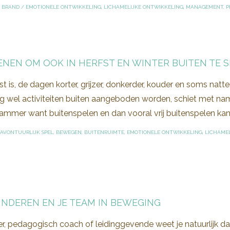
N BRAND
/
EMOTIONELE ONTWIKKELING
,
LICHAMELIJKE ONTWIKKELING
,
MANAGEMENT
,
P
DENEN OM OOK IN HERFST EN WINTER BUITEN TE 
st is, de dagen korter, grijzer, donkerder, kouder en soms na
 wel activiteiten buiten aangeboden worden, schiet met name h
jammer want buitenspelen en dan vooral vrij buitenspelen kan 
AVONTUURLIJK SPEL
,
BEWEGEN
,
BUITENRUIMTE
,
EMOTIONELE ONTWIKKELING
,
LICHAME
KINDEREN EN JE TEAM IN BEWEGING
, pedagogisch coach of leidinggevende weet je natuurlijk dat