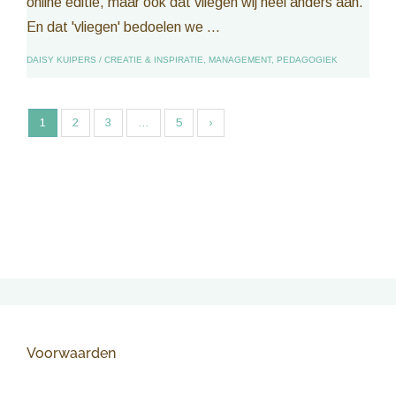
online editie, maar ook dat vliegen wij heel anders aan.
En dat 'vliegen' bedoelen we ...
DAISY KUIPERS
/
CREATIE & INSPIRATIE
,
MANAGEMENT
,
PEDAGOGIEK
1
2
3
…
5
›
Voorwaarden