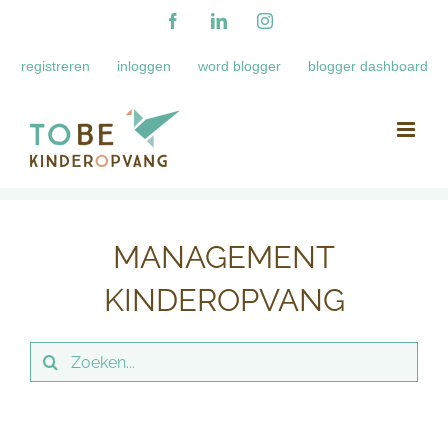
Ga
Facebook
LinkedIn
Instagram
naar
registreren
inloggen
word blogger
blogger dashboard
inhoud
MANAGEMENT
KINDEROPVANG
Zoeken
naar: