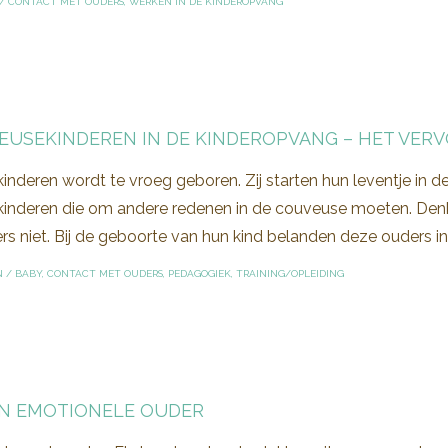
/
CONTACT MET OUDERS
,
WERKEN IN DE KINDEROPVANG
EUSEKINDEREN IN DE KINDEROPVANG – HET VER
kinderen wordt te vroeg geboren. Zij starten hun leventje in 
kinderen die om andere redenen in de couveuse moeten. Denk 
s niet. Bij de geboorte van hun kind belanden deze ouders in 
N
/
BABY
,
CONTACT MET OUDERS
,
PEDAGOGIEK
,
TRAINING/OPLEIDING
EN EMOTIONELE OUDER