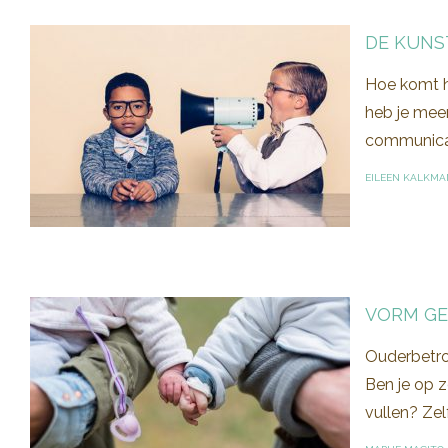
DE KUNS
Hoe komt he
heb je meer
communicat
EILEEN KALKMA
VORM GE
Ouderbetrok
Ben je op 
vullen? Zel