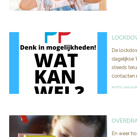
LOCKDOW
De lockdow
dagelijkse
steeds teru
contacten m
MYRTE VAN GUR
OVERDRA
En weer hoo