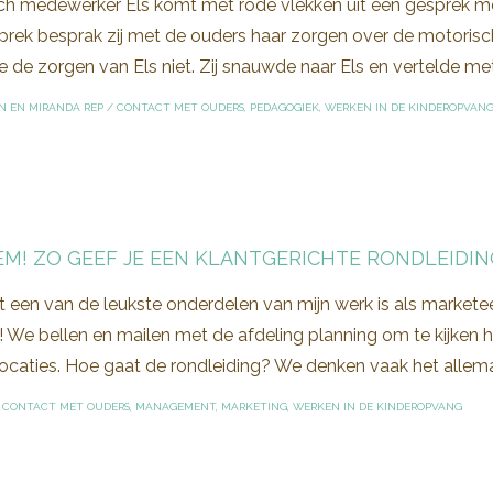
h medewerker Els komt met rode vlekken uit een gesprek met
rek besprak zij met de ouders haar zorgen over de motoris
 de zorgen van Els niet. Zij snauwde naar Els en vertelde met
N EN MIRANDA REP
/
CONTACT MET OUDERS
,
PEDAGOGIEK
,
WERKEN IN DE KINDEROPVAN
EM! ZO GEEF JE EEN KLANTGERICHTE RONDLEIDIN
t een van de leukste onderdelen van mijn werk is als markete
We bellen en mailen met de afdeling planning om te kijken hoe 
caties. Hoe gaat de rondleiding? We denken vaak het allemaal
/
CONTACT MET OUDERS
,
MANAGEMENT
,
MARKETING
,
WERKEN IN DE KINDEROPVANG