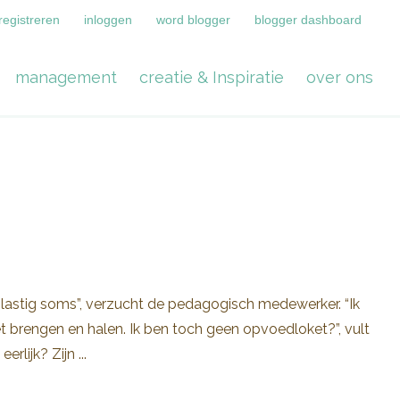
registreren
inloggen
word blogger
blogger dashboard
management
creatie & Inspiratie
over ons
p lastig soms”, verzucht de pedagogisch medewerker. “Ik
et brengen en halen. Ik ben toch geen opvoedloket?”, vult
lijk? Zijn ...