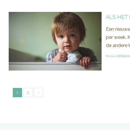
ALS HET 
Een nieuwe 
per week. K
de andere k
PAULA BERNSEN
1
2
›