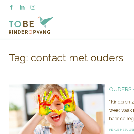
Ga
Facebook
LinkedIn
Instagram
naar
inhoud
Tag:
contact met ouders
OUDERS 
“Kinderen z
weet vaak n
haar colleg
FEIKJE MEEUWS