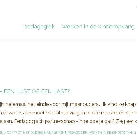
pedagogiek
werken in de kinderopvang
– EEN LUST OF EEN LAST?
ijn helemaal het einde voor mij, maar ouders…. Ik vind ze kna
iet wat ik aan moet met al die vragen die ze me stellen bij h
a aan. Pedagogisch partnerschap - hoe doe je dat? Zeg eens eer
EN
/
CONTACT MET OUDERS
,
MANAGEMENT
,
PEDAGOGIEK
,
WERKEN IN DE KINDEROPVANG