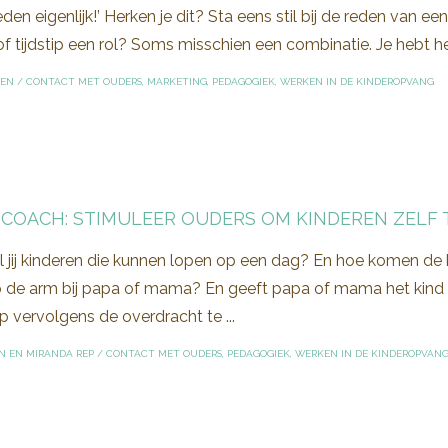
den eigenlijk!’ Herken je dit? Sta eens stil bij de reden van e
 of tijdstip een rol? Soms misschien een combinatie. Je hebt 
TEN
/
CONTACT MET OUDERS
,
MARKETING
,
PEDAGOGIEK
,
WERKEN IN DE KINDEROPVANG
OCOACH: STIMULEER OUDERS OM KINDEREN ZELF 
l jij kinderen die kunnen lopen op een dag? En hoe komen de k
 de arm bij papa of mama? En geeft papa of mama het kind da
 vervolgens de overdracht te ...
N EN MIRANDA REP
/
CONTACT MET OUDERS
,
PEDAGOGIEK
,
WERKEN IN DE KINDEROPVAN