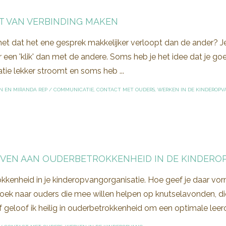
T VAN VERBINDING MAKEN
t dat het ene gesprek makkelijker verloopt dan de ander? Je
 een 'klik' dan met de andere. Soms heb je het idee dat je goe
ie lekker stroomt en soms heb ...
N EN MIRANDA REP
/
COMMUNICATIE
,
CONTACT MET OUDERS
,
WERKEN IN DE KINDEROPV
VEN AAN OUDERBETROKKENHEID IN DE KINDERO
kenheid in je kinderopvangorganisatie. Hoe geef je daar vorm 
zoek naar ouders die mee willen helpen op knutselavonden, di
f geloof ik heilig in ouderbetrokkenheid om een optimale lee