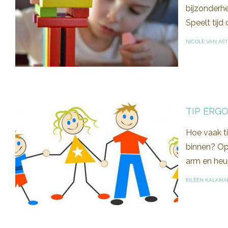
bijzonderhe
Speelt tijd
NICOLE VAN AS
TIP ERG
Hoe vaak ti
binnen? Op
arm en heup
EILEEN KALKMA