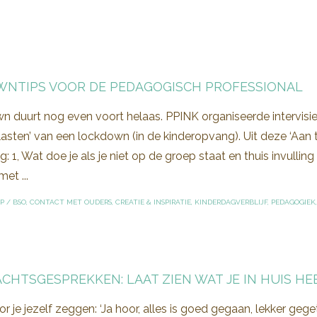
NTIPS VOOR DE PEDAGOGISCH PROFESSIONAL
n duurt nog even voort helaas. PPINK organiseerde intervi
 ‘lasten’ van een lockdown (in de kinderopvang). Uit deze ‘
g: 1, Wat doe je als je niet op de groep staat en thuis invull
et ...
P
/
BSO
,
CONTACT MET OUDERS
,
CREATIE & INSPIRATIE
,
KINDERDAGVERBLIJF
,
PEDAGOGIEK
CHTSGESPREKKEN: LAAT ZIEN WAT JE IN HUIS HE
r je jezelf zeggen: ‘Ja hoor, alles is goed gegaan, lekker ge