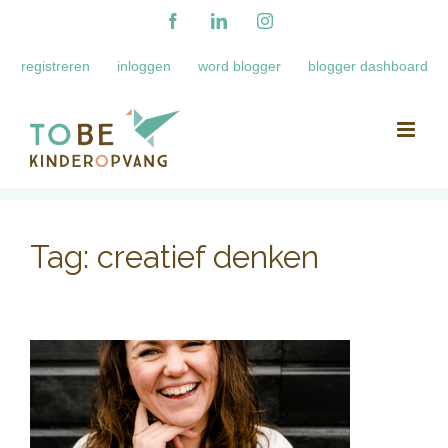
Ga
Facebook
LinkedIn
Instagram
naar
registreren
inloggen
word blogger
blogger dashboard
inhoud
Tag:
creatief denken