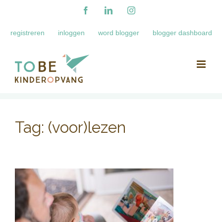
Ga
Facebook
LinkedIn
Instagram
naar
registreren
inloggen
word blogger
blogger dashboard
inhoud
Tag:
(voor)lezen