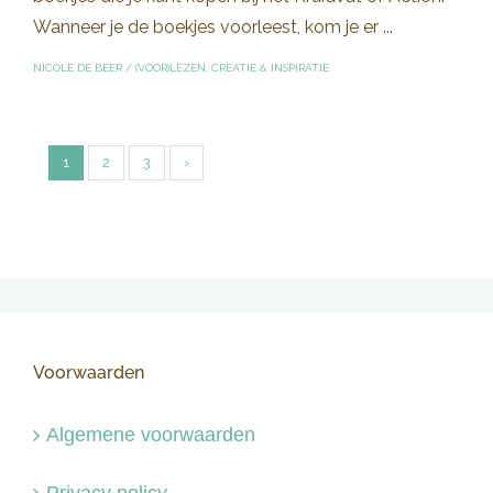
Wanneer je de boekjes voorleest, kom je er ...
NICOLE DE BEER
/
(VOOR)LEZEN
,
CREATIE & INSPIRATIE
1
2
3
›
Voorwaarden
Algemene voorwaarden
Privacy policy