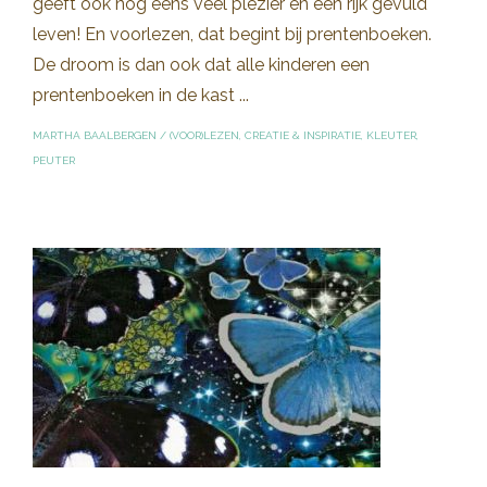
geeft ook nog eens veel plezier en een rijk gevuld
leven! En voorlezen, dat begint bij prentenboeken.
De droom is dan ook dat alle kinderen een
prentenboeken in de kast ...
MARTHA BAALBERGEN
/
(VOOR)LEZEN
,
CREATIE & INSPIRATIE
,
KLEUTER
,
PEUTER